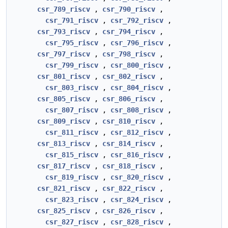
csr_789_riscv
,
csr_790_riscv
,
csr_791_riscv
,
csr_792_riscv
,
csr_793_riscv
,
csr_794_riscv
,
csr_795_riscv
,
csr_796_riscv
,
csr_797_riscv
,
csr_798_riscv
,
csr_799_riscv
,
csr_800_riscv
,
csr_801_riscv
,
csr_802_riscv
,
csr_803_riscv
,
csr_804_riscv
,
csr_805_riscv
,
csr_806_riscv
,
csr_807_riscv
,
csr_808_riscv
,
csr_809_riscv
,
csr_810_riscv
,
csr_811_riscv
,
csr_812_riscv
,
csr_813_riscv
,
csr_814_riscv
,
csr_815_riscv
,
csr_816_riscv
,
csr_817_riscv
,
csr_818_riscv
,
csr_819_riscv
,
csr_820_riscv
,
csr_821_riscv
,
csr_822_riscv
,
csr_823_riscv
,
csr_824_riscv
,
csr_825_riscv
,
csr_826_riscv
,
csr_827_riscv
,
csr_828_riscv
,