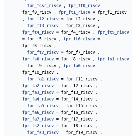
fpr_fcsr_riscv
,
fpr_ft0_riscv
=
fpr_f0_riscv ,
fpr_ft1_riscv
= fpr_f1_riscv
,
fpr_ft2_riscv
= fpr_f2_riscv ,
fpr_ft3_riscv
= fpr_f3_riscv ,
fpr_ft4_riscv
= fpr_f4_riscv ,
fpr_ft5_riscv
= fpr_f5_riscv ,
fpr_ft6_riscv
=
fpr_f6_riscv ,
fpr_ft7_riscv
= fpr_f7_riscv ,
fpr_fs0_riscv
= fpr_f8_riscv ,
fpr_fs1_riscv
= fpr_f9_riscv ,
fpr_fa0_riscv
=
fpr_f10_riscv ,
fpr_fa1_riscv
= fpr_f11_riscv ,
fpr_fa2_riscv
= fpr_f12_riscv ,
fpr_fa3_riscv
= fpr_f13_riscv ,
fpr_fa4_riscv
= fpr_f14_riscv ,
fpr_fa5_riscv
= fpr_f15_riscv ,
fpr_fa6_riscv
= fpr_f16_riscv ,
fpr_fa7_riscv
= fpr_f17_riscv ,
fpr_fs2_riscv
= fpr_f18_riscv ,
fpr_fs3_riscv
= fpr_f19_riscv ,