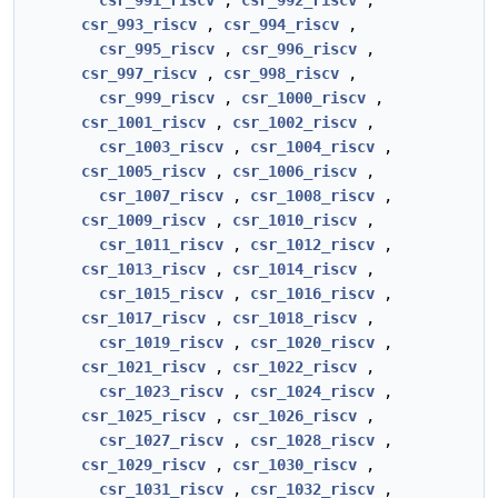
csr_991_riscv
,
csr_992_riscv
,
csr_993_riscv
,
csr_994_riscv
,
csr_995_riscv
,
csr_996_riscv
,
csr_997_riscv
,
csr_998_riscv
,
csr_999_riscv
,
csr_1000_riscv
,
csr_1001_riscv
,
csr_1002_riscv
,
csr_1003_riscv
,
csr_1004_riscv
,
csr_1005_riscv
,
csr_1006_riscv
,
csr_1007_riscv
,
csr_1008_riscv
,
csr_1009_riscv
,
csr_1010_riscv
,
csr_1011_riscv
,
csr_1012_riscv
,
csr_1013_riscv
,
csr_1014_riscv
,
csr_1015_riscv
,
csr_1016_riscv
,
csr_1017_riscv
,
csr_1018_riscv
,
csr_1019_riscv
,
csr_1020_riscv
,
csr_1021_riscv
,
csr_1022_riscv
,
csr_1023_riscv
,
csr_1024_riscv
,
csr_1025_riscv
,
csr_1026_riscv
,
csr_1027_riscv
,
csr_1028_riscv
,
csr_1029_riscv
,
csr_1030_riscv
,
csr_1031_riscv
,
csr_1032_riscv
,