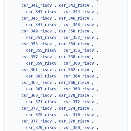
csr_341_riscv
,
csr_342_riscv
,
csr_343_riscv
,
csr_344_riscv
,
csr_345_riscv
,
csr_346_riscv
,
csr_347_riscv
,
csr_348_riscv
,
csr_349_riscv
,
csr_350_riscv
,
csr_351_riscv
,
csr_352_riscv
,
csr_353_riscv
,
csr_354_riscv
,
csr_355_riscv
,
csr_356_riscv
,
csr_357_riscv
,
csr_358_riscv
,
csr_359_riscv
,
csr_360_riscv
,
csr_361_riscv
,
csr_362_riscv
,
csr_363_riscv
,
csr_364_riscv
,
csr_365_riscv
,
csr_366_riscv
,
csr_367_riscv
,
csr_368_riscv
,
csr_369_riscv
,
csr_370_riscv
,
csr_371_riscv
,
csr_372_riscv
,
csr_373_riscv
,
csr_374_riscv
,
csr_375_riscv
,
csr_376_riscv
,
csr_377_riscv
,
csr_378_riscv
,
csr_379_riscv
,
csr_380_riscv
,