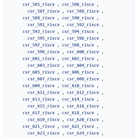
csr_585_riscv
,
csr_586_riscv
,
csr_587_riscv
,
csr_588_riscv
,
csr_589_riscv
,
csr_590_riscv
,
csr_591_riscv
,
csr_592_riscv
,
csr_593_riscv
,
csr_594_riscv
,
csr_595_riscv
,
csr_596_riscv
,
csr_597_riscv
,
csr_598_riscv
,
csr_599_riscv
,
csr_600_riscv
,
csr_601_riscv
,
csr_602_riscv
,
csr_603_riscv
,
csr_604_riscv
,
csr_605_riscv
,
csr_606_riscv
,
csr_607_riscv
,
csr_608_riscv
,
csr_609_riscv
,
csr_610_riscv
,
csr_611_riscv
,
csr_612_riscv
,
csr_613_riscv
,
csr_614_riscv
,
csr_615_riscv
,
csr_616_riscv
,
csr_617_riscv
,
csr_618_riscv
,
csr_619_riscv
,
csr_620_riscv
,
csr_621_riscv
,
csr_622_riscv
,
csr_623_riscv
,
csr_624_riscv
,