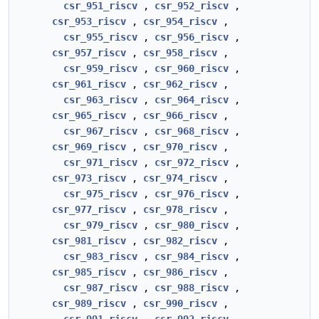
csr_951_riscv
,
csr_952_riscv
,
csr_953_riscv
,
csr_954_riscv
,
csr_955_riscv
,
csr_956_riscv
,
csr_957_riscv
,
csr_958_riscv
,
csr_959_riscv
,
csr_960_riscv
,
csr_961_riscv
,
csr_962_riscv
,
csr_963_riscv
,
csr_964_riscv
,
csr_965_riscv
,
csr_966_riscv
,
csr_967_riscv
,
csr_968_riscv
,
csr_969_riscv
,
csr_970_riscv
,
csr_971_riscv
,
csr_972_riscv
,
csr_973_riscv
,
csr_974_riscv
,
csr_975_riscv
,
csr_976_riscv
,
csr_977_riscv
,
csr_978_riscv
,
csr_979_riscv
,
csr_980_riscv
,
csr_981_riscv
,
csr_982_riscv
,
csr_983_riscv
,
csr_984_riscv
,
csr_985_riscv
,
csr_986_riscv
,
csr_987_riscv
,
csr_988_riscv
,
csr_989_riscv
,
csr_990_riscv
,